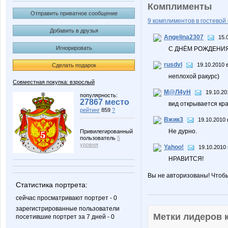
Комплименты
Отправить приватное сообщение
9 комплиментов в гостевой 
Добавить в друзья
Angelina2307
15.
Игнорировать
С ДНЁМ РОЖДЕНИЯ!
rusdvl
19.10.2010 
Сделать подарок
неплохой ракурс)
Совместная покупка: взрослый
М@Л4уН
19.10.20
популярность:
27867 место
вид открывается кр
рейтинг
859
?
Вжик3
19.10.2010 
Не дурно.
Привилегированный
пользователь
5
уровня
Yahoo!
19.10.2010 
НРАВИТСЯ!
Вы не авторизованы! Чтоб
Статистика портрета:
сейчас просматривают портрет - 0
зарегистрированные пользователи
Метки лидеров
посетившие портрет за 7 дней - 0